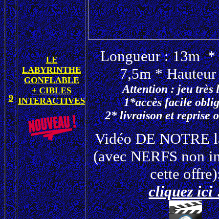
Longueur : 13m *
LE
LABYRINTHE
7,5m * Hauteur
GONFLABLE
Attention : jeu très 
+ CIBLES
9
INTERACTIVES
1*accès facile oblig
2* livraison et reprise 
Vidéo DE NOTRE la
(avec NERFS non in
cette offre)
cliquez ici 