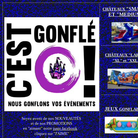
"SM
CHÂTEAUX
ET "MEDIU
CHÂTEAUX
"LA
"XL" et "XXL
JEUX
GONFLA
Soyez averti de nos
NOUVEAUTÉS
et de nos
PROMOTIONS
en "aimant" notre
page facebook
:
cliquez sur "J'AIME"